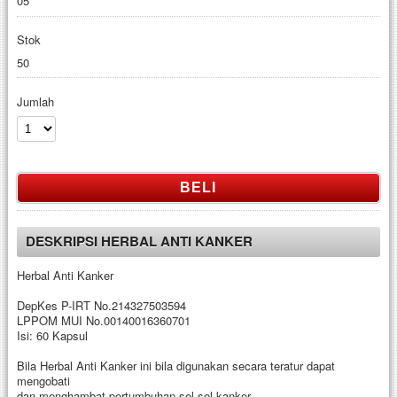
05
Stok
50
Jumlah
BELI
DESKRIPSI HERBAL ANTI KANKER
Herbal Anti Kanker
DepKes P-IRT No.214327503594
LPPOM MUI No.00140016360701
Isi: 60 Kapsul
Bila Herbal Anti Kanker ini bila digunakan secara teratur dapat
mengobati
dan menghambat pertumbuhan sel-sel kanker